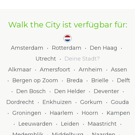
Walk the City ist verfügbar für:
Amsterdam
Rotterdam
Den Haag
•
•
•
Utrecht
Deine Stadt?
•
Alkmaar
Amersfoort
Arnheim
Assen
•
•
•
Bergen op Zoom
Breda
Brielle
Delft
•
•
•
•
Den Bosch
Den Helder
Deventer
•
•
•
•
Dordrecht
Enkhuizen
Gorkum
Gouda
•
•
•
Groningen
Haarlem
Hoorn
Kampen
•
•
•
•
Leeuwarden
Leiden
Maastricht
•
•
•
•
Medemblik
Middelburg
Naarden
•
•
•