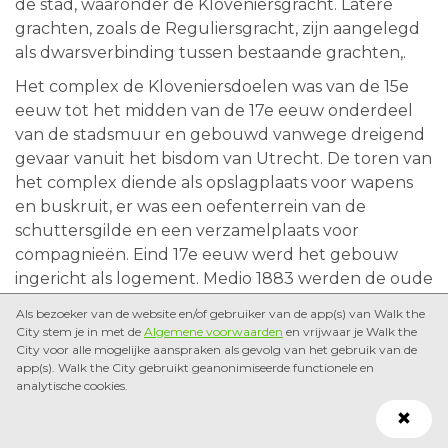
de stad, waaronder de Kloveniersgracht. Latere
grachten, zoals de Reguliersgracht, zijn aangelegd
als dwarsverbinding tussen bestaande grachten,.
Het complex de Kloveniersdoelen was van de 15e
eeuw tot het midden van de 17e eeuw onderdeel
van de stadsmuur en gebouwd vanwege dreigend
gevaar vanuit het bisdom van Utrecht. De toren van
het complex diende als opslagplaats voor wapens
en buskruit, er was een oefenterrein van de
schuttersgilde en een verzamelplaats voor
compagnieën. Eind 17e eeuw werd het gebouw
ingericht als logement. Medio 1883 werden de oude
doelen afgebroken, om plaats te maken voor het
Als bezoeker van de website en/of gebruiker van de app(s) van Walk the
huidige gebouw; het Doelen Hotel. Van de toren
City stem je in met de
Algemene voorwaarden
en vrijwaar je Walk the
resteren alleen een gevelsteen en een windvaan,
City voor alle mogelijke aanspraken als gevolg van het gebruik van de
app(s). Walk the City gebruikt geanonimiseerde functionele en
en zijn te bezichtigen in het Amsterdams Historisch
analytische cookies.
Museum.
In het Rijksmuseum hangen verschillende 16e-
eeuwse schilderijen van of over de Doelen,