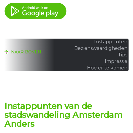
Instappunten
Bezienswaardigheden
NAAR BOVEN
Tips
Impressie
Hoe er te komen
Instappunten van de
stadswandeling
Amsterdam
Anders