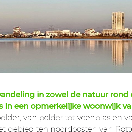
andeling
in zowel de natuur rond
s in een opmerkelijke woonwijk v
lder, van polder tot veenplas en v
t gebied ten noordoosten van Rott