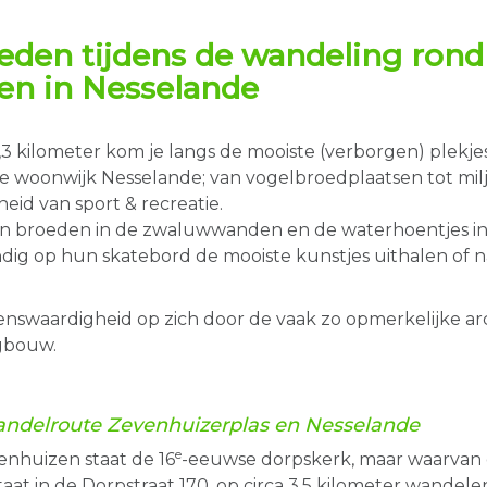
eden tijdens de
wandeling
rond
en in Nesselande
7,3 kilometer kom je langs de mooiste (verborgen) plekj
ke woonwijk Nesselande; van vogelbroedplaatsen tot mi
eid van sport & recreatie.
wen broeden in de zwaluwwanden en de waterhoentjes i
andig op hun skatebord de mooiste kunstjes uithalen of
enswaardigheid op zich door de vaak zo opmerkelijke ar
ngbouw.
ndelroute
Zevenhuizerplas en Nesselande
e
nhuizen staat de 16
-eeuwse dorpskerk, maar waarvan 
taat in de Dorpstraat 170, op circa 3,5 kilometer wandel