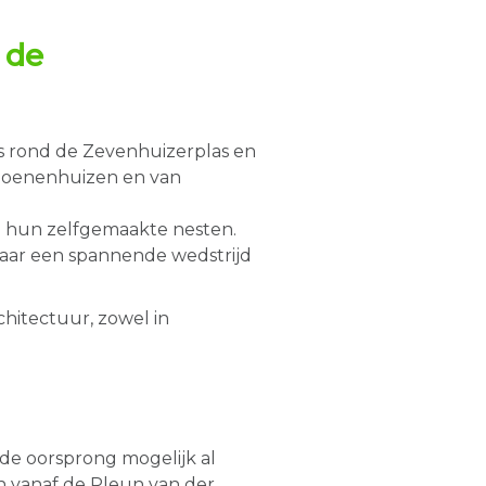
 de
es rond de Zevenhuizerplas en
ljoenenhuizen en van
n hun zelfgemaakte nesten.
 naar een spannende wedstrijd
chitectuur, zowel in
de oorsprong mogelijk al
en vanaf de Pleun van der