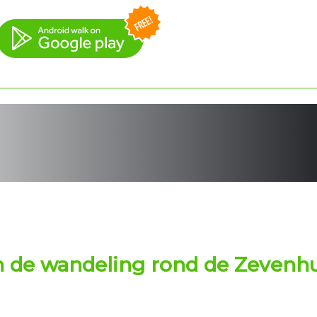
n de
wandeling
rond de Zevenhui