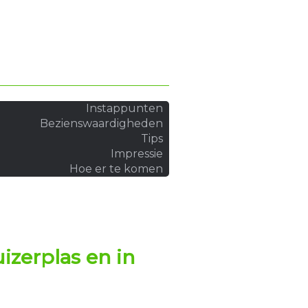
Instappunten
Bezienswaardigheden
Tips
Impressie
Hoe er te komen
zerplas en in