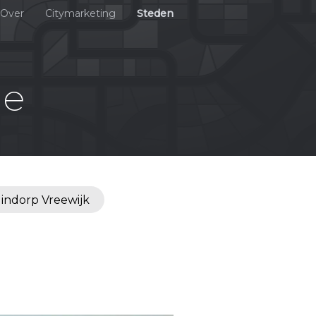
Over
Citymarketing
Steden
de
indorp Vreewijk