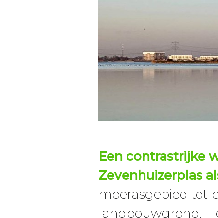
Een contrastrijke
w
Zevenhuizerplas
al
moerasgebied tot po
landbouwgrond. He