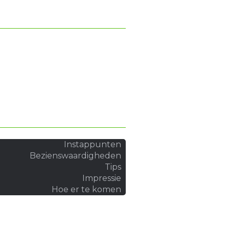
Instappunten
Bezienswaardigheden
Tips
Impressie
Hoe er te komen