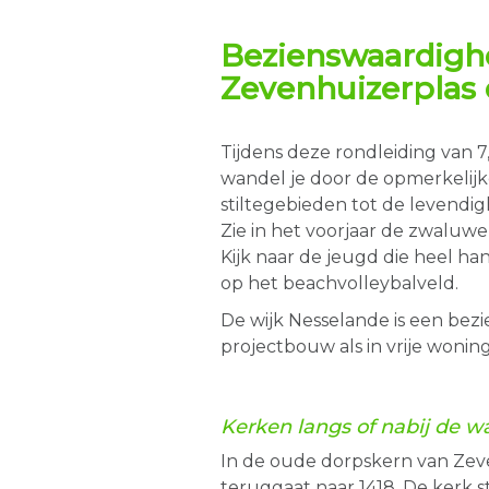
Bezienswaardigh
Zevenhuizerplas 
Tijdens deze rondleiding van 
wandel je door de opmerkelij
stiltegebieden tot de levendigh
Zie in het voorjaar de zwalu
Kijk naar de jeugd die heel h
op het beachvolleybalveld.
De wijk Nesselande is een bezi
projectbouw als in vrije woni
Kerken
langs of nabij de
wa
In de oude dorpskern van Zeve
teruggaat naar 1418. De kerk s