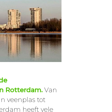
 de
an Rotterdam.
Van
an veenplas tot
erdam heeft vele